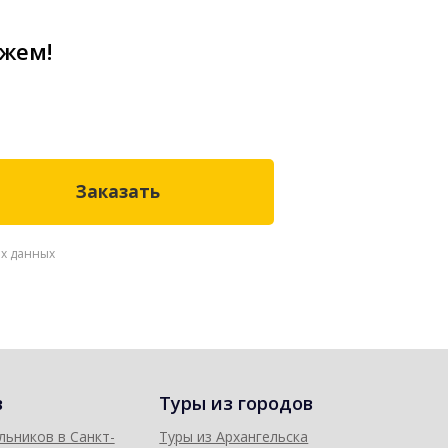
ожем!
ых данных
в
Туры из городов
льников в Санкт-
Туры из Архангельска