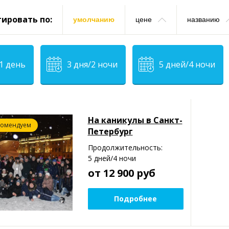
ировать по:
умолчанию
цене
названию
1 день
3 дня/2 ночи
5 дней/4 ночи
На каникулы в Санкт-
комендуем
Петербург
Продолжительность:
5 дней/4 ночи
от 12 900
руб
Подробнее