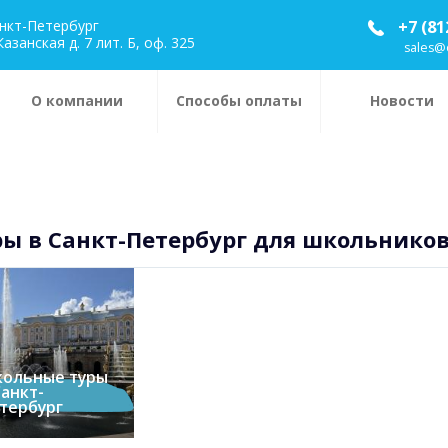
анкт-Петербург
+7 (81
Казанская д. 7 лит. Б, оф. 325
sales@
О компании
Способы оплаты
Новости
ры в Санкт-Петербург для школьнико
ольные туры
Санкт-
тербург