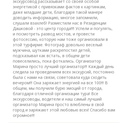
экскурсовод рассказывает со своей особой
энергетикой с привязками фактов к картинкам,
даже младшие дети, благодаря такой манере
доводить информацию, многое запомнили,
слушали взахлеб! Разместили нас в Резиденции
Дашковой - это центр города!!!! Успели и погулять,
и посмотреть развод мостов, и провести
фотосессию, которую нам тоже организовали в
этой турфирме. Фотограф довольно веселый
мужчина, шутками раскрепостил детей,
подсказывал как встать, в общем дети
повеселились, пока фоткались. Организатор
Марина просто лучший организатор!!! Каждый день
следила за проведением всех экскурсий, постоянно
была с нами на связи, советовала куда сходить
вечером!!! Она заряжает энергией на все 100!!! В
общем, мы получили бурю эмоций от города,
благодаря отличной организации тура! Все
экскурсоводы, водители и наш самый лучший
организатор Марина просто влюблены в свой
город и заряжают этой любовью всех! Спасибо вам
огромное!!!