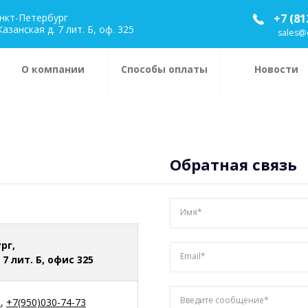
анкт-Петербург
+7 (81
Казанская д. 7 лит. Б, оф. 325
sales@
О компании
Способы оплаты
Новости
Обратная связь
Имя*
рг,
Email*
 7 лит. Б, офис 325
Введите сообщение*
5
,
+7(950)030-74-73