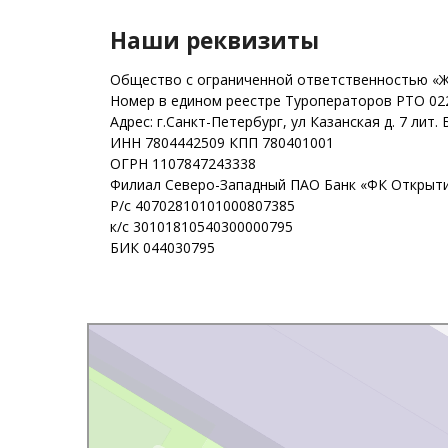
Наши реквизиты
Общество с ограниченной ответственностью «
Номер в едином реестре Туроператоров РТО 02
Адрес: г.Cанкт-Петербург, ул Казанская д. 7 лит. 
ИНН 7804442509 КПП 780401001
ОГРН 1107847243338
Филиал Северо-Западный ПАО Банк «ФК Открытие
Р/с 40702810101000807385
к/с 30101810540300000795
БИК 044030795
Санкт‑Петербург
Казанская улица, 7Б — Яндекс Карты