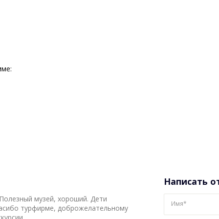
мме:
Написать о
 Полезный музей, хороший. Дети
Имя*
Спасибо турфирме, доброжелательному
курсии.