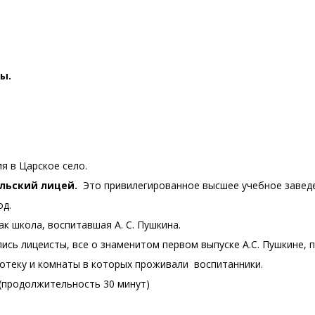
ы.
я в Царское село.
ельский лицей.
Это привилегированное высшее учебное заведе
од.
к школа, воспитавшая А. С. Пушкина.
ились лицеисты, все о знаменитом первом выпуске А.С. Пушкине
иотеку и комнаты в которых проживали воспитанники.
(продолжительность 30 минут)