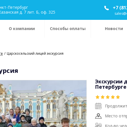
анкт-Петербург
+7 (81
Казанская д. 7 лит. Б, оф. 325
sales@
О компании
Способы оплаты
Новости
ге
Царскосельский лицей экскурсия
урсия
Экскурсии 
Петербурге
Продолжите
Место отпр
Кол-во чел