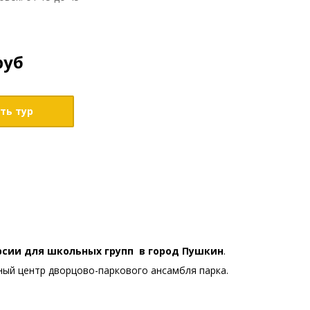
руб
ть тур
рсии для школьных групп в город Пушкин
.
ный центр дворцово-паркового ансамбля парка.