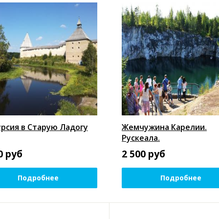
урсия в Старую Ладогу
Жемчужина Карелии.
Рускеала.
0
руб
2 500
руб
Подробнее
Подробнее