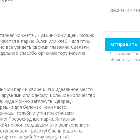
Введите комме
нтарная комната , Пушкинский лицей, Можно
чаются в парке; булки или хлеб - для птиц
но всё увидеть своими глазами!!! Сделали
тдельное спасибо организатору Марине
* Нажимая "Отпр
обработку пер
нский парк и дворец. Это идеальное место
и друзьями или одному. Большое количество
, куда можно заглянуть. Дворец -
решки для белочек - они часто
(синицы, голуби и утки практически
ко! Превосходные парки. Янтарная
изкий поклон создавшим это великолепие и
сстанавливал Красоту! Очень рада что
ых фотографий. Хочу вернуться)