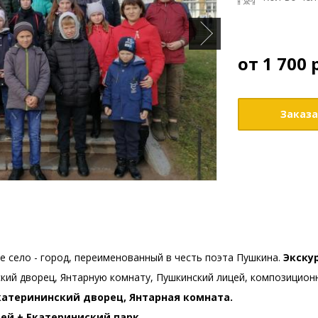
от
1 700
Заказа
е село - город, переименованный в честь поэта Пушкина.
Экску
кий дворец, Янтарную комнату, Пушкинский лицей, композицион
катерининский дворец, Янтарная комната.
ей + Екатериниский парк.