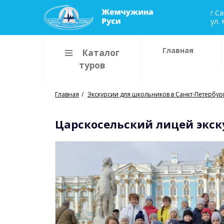
г.C
ул. 
Главная
Каталог
туров
Главная
Экскурсии для школьников в Санкт-Петербур
Царскосельский лицей экск