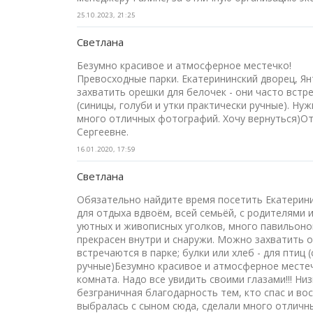
25.10.2023, 21:25
Светлана
Безумно красивое и атмосферное местечко!
Превосходные парки. Екатерининский дворец, Я
захватить орешки для белочек - они часто встре
(синицы, голуби и утки практически ручные). Нуж
много отличных фотографий. Хочу вернуться)О
Сергеевне.
16.01.2020, 17:59
Светлана
Обязательно найдите время посетить Екатерини
для отдыха вдвоём, всей семьёй, с родителями 
уютных и живописных уголков, много павильонов
прекрасен внутри и снаружи. Можно захватить о
встречаются в парке; булки или хлеб - для птиц 
ручные)Безумно красивое и атмосферное местеч
комната. Надо все увидить своими глазами!!! Н
безграничная благодарность тем, кто спас и во
выбралась с сыном сюда, сделали много отличн