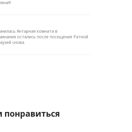
на!!!
мнилась Янтарная комната в
минания остались после посещения Ратной
музей снова.
м понравиться