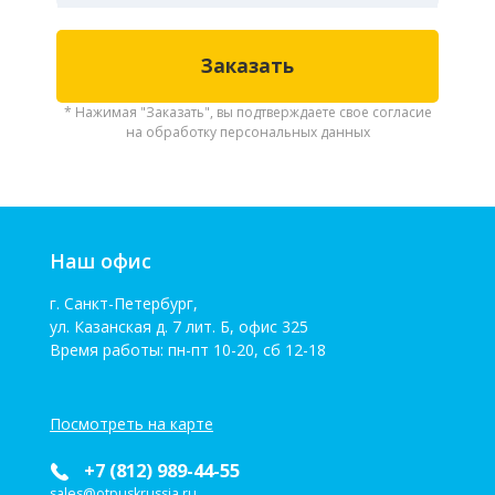
* Нажимая "Заказать", вы подтверждаете свое согласие
на обработку персональных данных
Наш офис
г. Санкт-Петербург,
ул. Казанская д. 7 лит. Б, офис 325
Время работы: пн-пт 10-20, сб 12-18
Посмотреть на карте
+7 (812) 989-44-55
sales@otpuskrussia.ru